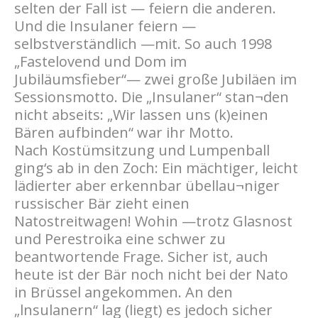
selten der Fall ist — feiern die anderen.
Und die Insulaner feiern —
selbstverständlich —mit. So auch 1998
„Fastelovend und Dom im
Jubiläumsfieber“— zwei große Jubiläen im
Sessionsmotto. Die „Insulaner“ stan¬den
nicht abseits: „Wir lassen uns (k)einen
Bären aufbinden“ war ihr Motto.
Nach Kostümsitzung und Lumpenball
ging‘s ab in den Zoch: Ein mächtiger, leicht
lädierter aber erkennbar übellau¬niger
russischer Bär zieht einen
Natostreitwagen! Wohin —trotz Glasnost
und Perestroika eine schwer zu
beantwortende Frage. Sicher ist, auch
heute ist der Bär noch nicht bei der Nato
in Brüssel angekommen. An den
„lnsulanern“ lag (liegt) es jedoch sicher