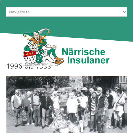
Start
Gesellschaft
Galerien
Ehrentanzgarde
Aktuelles
Tickets
1996
bis
1999
Kontakt