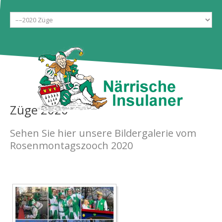
Start
Gesellschaft
Galerien
Ehrentanzgarde
Aktuelles
Tickets
Züge
2020
Kontakt
Sehen Sie hier unsere Bildergalerie vom
Rosenmontagszooch 2020