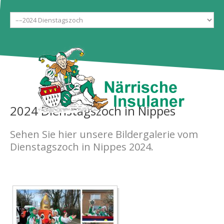
Start
Gesellschaft
Galerien
Ehrentanzgarde
Aktuelles
Tickets
2024
Dienstagszoch
in
Nippes
Kontakt
Sehen Sie hier unsere Bildergalerie vom
Dienstagszoch in Nippes 2024.