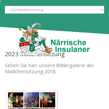
Start
Gesellschaft
Galerien
Ehrentanzgarde
Aktuelles
Tickets
2023
Mädchensitzung
Kontakt
Sehen Sie hier unsere Bildergalerie der
Mädchensitzung 2018.